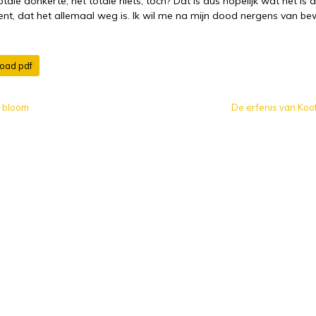
otale donkerte, het totale niets, toch? Dat is dus hopelijk wat het is a
nt, dat het allemaal weg is. Ik wil me na mijn dood nergens van be
oad pdf
n bloom
De erfenis van Koot