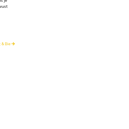
ls je
wust
 & Bie