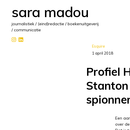
sara madou
journalistiek / (eind)redactie / boekenuitgeverij
/ communicatie
Esquire
1 april 2018
Profiel 
Stanton
spionne
Een aan
over de