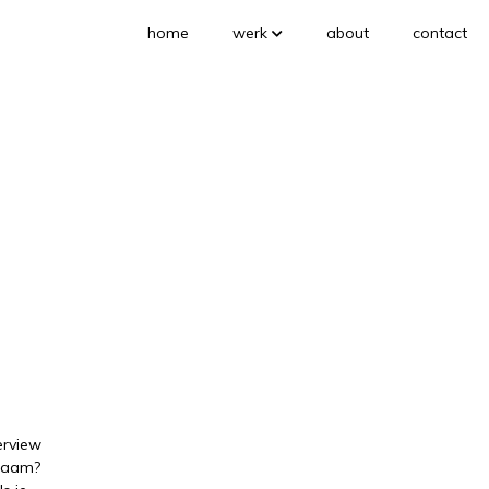
home
werk
about
contact
erview
snaam?